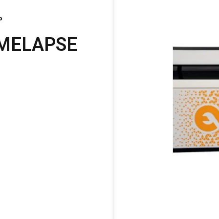
?
IMELAPSE